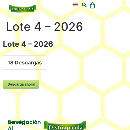
Acerca De Nosotros
Nuestra Colmena
Lote 4 – 2026
Lote 4 – 2026
18
Descargas
¡Descarga ahora!
Servicio
Navegación
Al