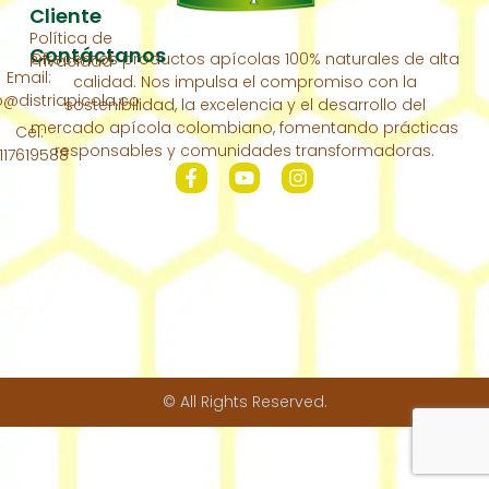
Inicio
Cliente
Política de
Acerca
Contáctanos
Ofrecemos productos apícolas 100% naturales de alta
Privacidad
De
Email:
calidad. Nos impulsa el compromiso con la
Nosotros
distriapicola.co
sostenibilidad, la excelencia y el desarrollo del
Nuestra
mercado apícola colombiano, fomentando prácticas
Cel:
Colmena
responsables y comunidades transformadoras.
117619588
Contáctanos
© All Rights Reserved.