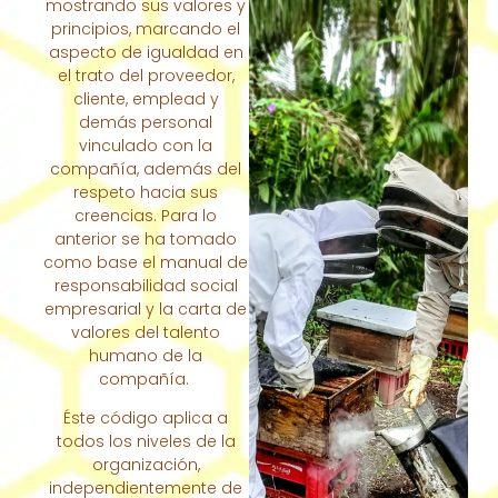
mostrando sus valores y
principios, marcando el
aspecto de igualdad en
el trato del proveedor,
cliente, emplead y
demás personal
vinculado con la
compañía, además del
respeto hacia sus
creencias. Para lo
anterior se ha tomado
como base el manual de
responsabilidad social
empresarial y la carta de
valores del talento
humano de la
compañía.
Éste código aplica a
todos los niveles de la
organización,
independientemente de