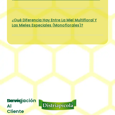
¿Qué Diferencia Hay Entre La Miel Multifloral Y
Las Mieles Especiales (monoflorales)?
Servicio
Navegación
Al
Inicio
Cliente