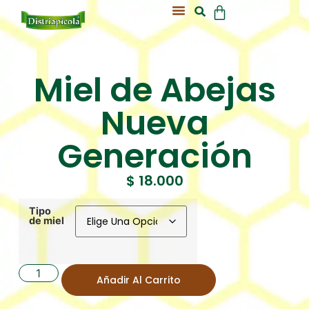
Acerca De Nosotros
Nuestra Colmena
Miel de Abejas
Nueva
Generación
$
18.000
Tipo
de miel
Añadir Al Carrito