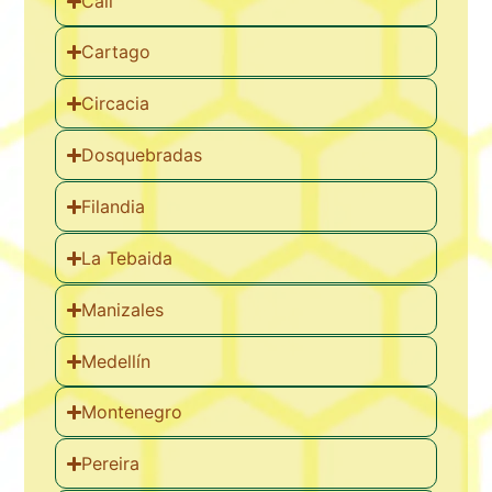
Cali
Cartago
Circacia
Dosquebradas
Filandia
La Tebaida
Manizales
Medellín
Montenegro
Pereira