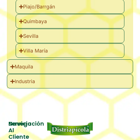
Piajo/Barrgán
Quimbaya
Sevilla
Villa María
Maquila
Industria
Servicio
Navegación
Al
Inicio
Cliente