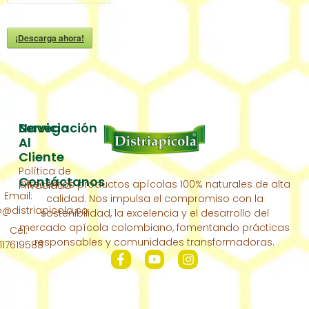
¡Descarga ahora!
Servicio
Navegación
Al
Inicio
Cliente
Política de
Acerca
Contáctanos
Ofrecemos productos apícolas 100% naturales de alta
Privacidad
De
Email:
calidad. Nos impulsa el compromiso con la
Nosotros
distriapicola.co
sostenibilidad, la excelencia y el desarrollo del
Nuestra
mercado apícola colombiano, fomentando prácticas
Cel:
Colmena
responsables y comunidades transformadoras.
117619588
Contáctanos