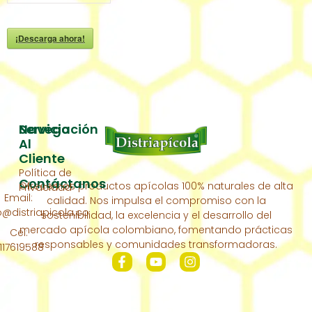
¡Descarga ahora!
Servicio
Navegación
Al
Inicio
Cliente
Política de
Acerca
Contáctanos
Ofrecemos productos apícolas 100% naturales de alta
Privacidad
De
Email:
calidad. Nos impulsa el compromiso con la
Nosotros
distriapicola.co
sostenibilidad, la excelencia y el desarrollo del
Nuestra
mercado apícola colombiano, fomentando prácticas
Cel:
Colmena
responsables y comunidades transformadoras.
117619588
Contáctanos