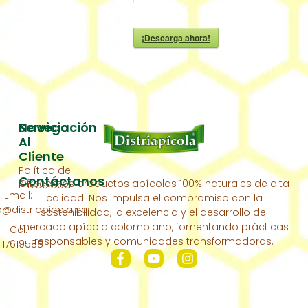
¡Descarga ahora!
Servicio
Navegación
Al
Inicio
Cliente
Política de
Acerca
Contáctanos
Ofrecemos productos apícolas 100% naturales de alta
Privacidad
De
Email:
calidad. Nos impulsa el compromiso con la
Nosotros
distriapicola.co
sostenibilidad, la excelencia y el desarrollo del
Nuestra
mercado apícola colombiano, fomentando prácticas
Cel:
Colmena
responsables y comunidades transformadoras.
117619588
Contáctanos