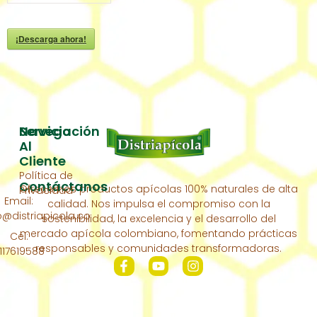
¡Descarga ahora!
Servicio
Navegación
Al
Inicio
Cliente
Política de
Acerca
Contáctanos
Ofrecemos productos apícolas 100% naturales de alta
Privacidad
De
Email:
calidad. Nos impulsa el compromiso con la
Nosotros
distriapicola.co
sostenibilidad, la excelencia y el desarrollo del
Nuestra
mercado apícola colombiano, fomentando prácticas
Cel:
Colmena
responsables y comunidades transformadoras.
117619588
Contáctanos