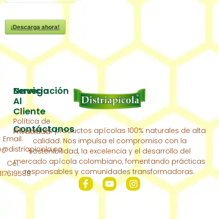
¡Descarga ahora!
Servicio
Navegación
Al
Inicio
Cliente
Política de
Acerca
Contáctanos
Ofrecemos productos apícolas 100% naturales de alta
Privacidad
De
Email:
calidad. Nos impulsa el compromiso con la
Nosotros
distriapicola.co
sostenibilidad, la excelencia y el desarrollo del
Nuestra
mercado apícola colombiano, fomentando prácticas
Cel:
Colmena
responsables y comunidades transformadoras.
117619588
Contáctanos