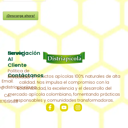
¡Descarga ahora!
Servicio
Navegación
Al
Inicio
Cliente
Política de
Acerca
Contáctanos
Ofrecemos productos apícolas 100% naturales de alta
Privacidad
De
Email:
calidad. Nos impulsa el compromiso con la
Nosotros
distriapicola.co
sostenibilidad, la excelencia y el desarrollo del
Nuestra
mercado apícola colombiano, fomentando prácticas
Cel:
Colmena
responsables y comunidades transformadoras.
117619588
Contáctanos