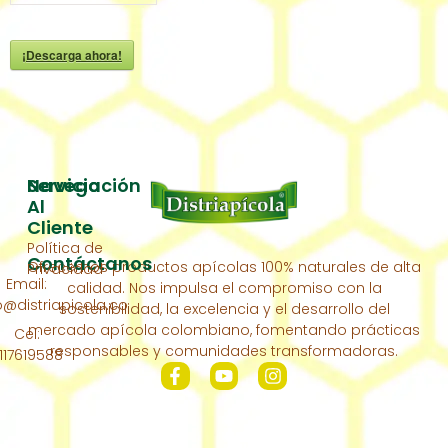
¡Descarga ahora!
Servicio
Navegación
Al
Inicio
Cliente
Política de
Acerca
Contáctanos
Ofrecemos productos apícolas 100% naturales de alta
Privacidad
De
Email:
calidad. Nos impulsa el compromiso con la
Nosotros
distriapicola.co
sostenibilidad, la excelencia y el desarrollo del
Nuestra
mercado apícola colombiano, fomentando prácticas
Cel:
Colmena
responsables y comunidades transformadoras.
117619588
Contáctanos