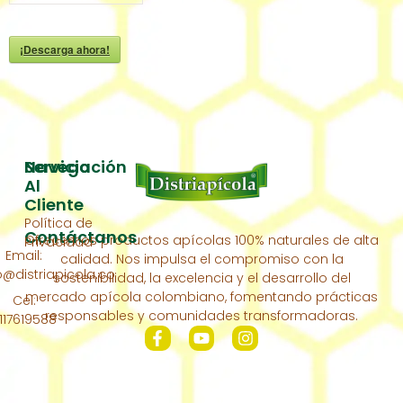
¡Descarga ahora!
Servicio
Navegación
Al
Inicio
Cliente
Política de
Acerca
Contáctanos
Ofrecemos productos apícolas 100% naturales de alta
Privacidad
De
Email:
calidad. Nos impulsa el compromiso con la
Nosotros
distriapicola.co
sostenibilidad, la excelencia y el desarrollo del
Nuestra
mercado apícola colombiano, fomentando prácticas
Cel:
Colmena
responsables y comunidades transformadoras.
117619588
Contáctanos