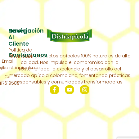
Servicio
Navegación
Al
Inicio
Cliente
Política de
Acerca
Contáctanos
Ofrecemos productos apícolas 100% naturales de alta
Privacidad
De
Email:
calidad. Nos impulsa el compromiso con la
Nosotros
distriapicola.co
sostenibilidad, la excelencia y el desarrollo del
Nuestra
mercado apícola colombiano, fomentando prácticas
Cel:
Colmena
responsables y comunidades transformadoras.
117619588
Contáctanos