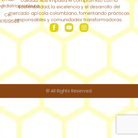
calidad. Nos impulsa el compromiso con la
Nosotros
distriapicola.co
sostenibilidad, la excelencia y el desarrollo del
Nuestra
mercado apícola colombiano, fomentando prácticas
Cel:
Colmena
responsables y comunidades transformadoras.
117619588
Contáctanos
© All Rights Reserved.