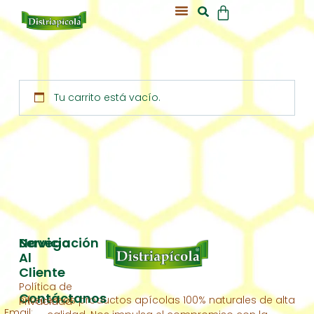
Acerca De Nosotros
Nuestra Colmena
Tu carrito está vacío.
Servicio
Navegación
Al
Inicio
Cliente
Política de
Acerca
Contáctanos
Ofrecemos productos apícolas 100% naturales de alta
Privacidad
De
Email: